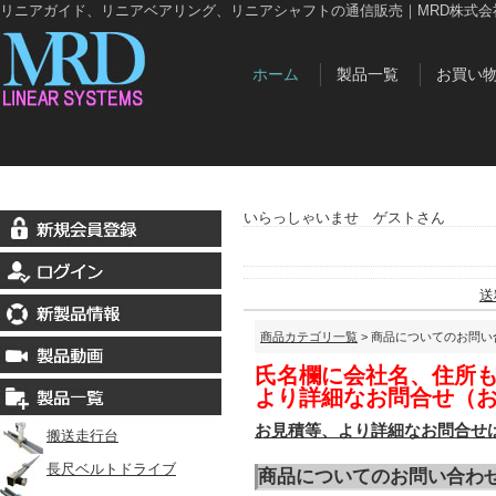
リニアガイド、リニアベアリング、リニアシャフトの通信販売｜MRD株式会
ホーム
製品一覧
お買い
いらっしゃいませ ゲストさん
送
商品カテゴリ一覧
> 商品についてのお問い
氏名欄に会社名、住所
より詳細なお問合せ（
お見積等、より詳細なお問合せ
搬送走行台
長尺ベルトドライブ
商品についてのお問い合わ