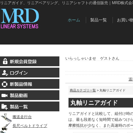
リニアガイド、リニアベアリング、リニアシャフトの通信販売｜MRD株式会
ホーム
製品一覧
お買い
いらっしゃいませ ゲストさん
送
商品カテゴリ一覧
> 丸軸リニアガイド
丸軸リニアガイド
リニアガイドと比較して、組付け時
搬送走行台
は、最も段差なく短時間で組みつけ
摩擦抵抗が少なく、また高速時のボ
長尺ベルトドライブ