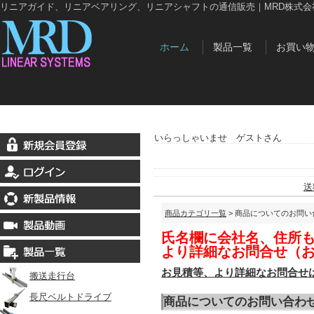
リニアガイド、リニアベアリング、リニアシャフトの通信販売｜MRD株式会
ホーム
製品一覧
お買い
いらっしゃいませ ゲストさん
送
商品カテゴリ一覧
> 商品についてのお問い
氏名欄に会社名、住所
より詳細なお問合せ（
お見積等、より詳細なお問合せ
搬送走行台
長尺ベルトドライブ
商品についてのお問い合わ