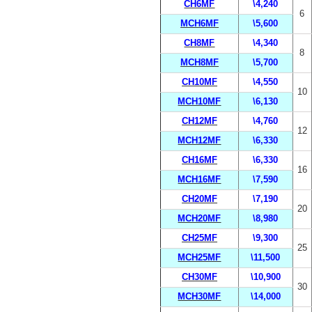
CH6MF
\4,240
6
MCH6MF
\5,600
CH8MF
\4,340
8
MCH8MF
\5,700
CH10MF
\4,550
10
MCH10MF
\6,130
CH12MF
\4,760
12
MCH12MF
\6,330
CH16MF
\6,330
16
MCH16MF
\7,590
CH20MF
\7,190
20
MCH20MF
\8,980
CH25MF
\9,300
25
MCH25MF
\11,500
CH30MF
\10,900
30
MCH30MF
\14,000