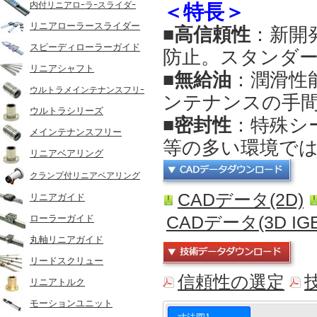
内付リニアロｰラｰスライダｰ
＜特長＞
リニアローラースライダー
■高信頼性
：新開
スピーディローラーガイド
防止。スタンダー
リニアシャフト
■無給油
：潤滑性
ウルトラメインテナンスフリｰ
ンテナンスの手
ウルトラシリーズ
■密封性
：特殊シ
メインテナンスフリー
等の多い環境で
リニアベアリング
クランプ付リニアベアリング
CADデータ(2D)
リニアガイド
CADデータ(3D IGE
ローラーガイド
丸軸リニアガイド
リードスクリュー
信頼性の選定
リニアトルク
モーションユニット