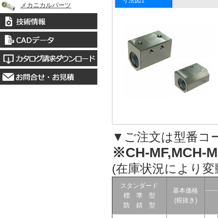
寸法図1
メカニカルパーツ
▼ご注文は型番コ
※CH-MF,MCH-M
(在庫状況により変
スタンダード
基本価格
標 準 型
(税抜き)
防 錆 型