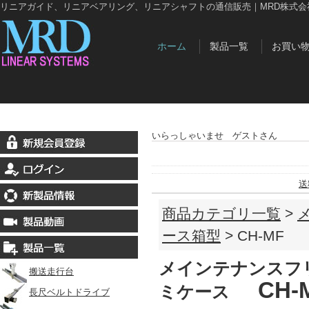
リニアガイド、リニアベアリング、リニアシャフトの通信販売｜MRD株式会
ホーム
製品一覧
お買い
いらっしゃいませ ゲストさん
送
商品カテゴリ一覧
>
ース箱型
> CH-MF
メインテナンスフ
搬送走行台
CH-M
ミケース
長尺ベルトドライブ