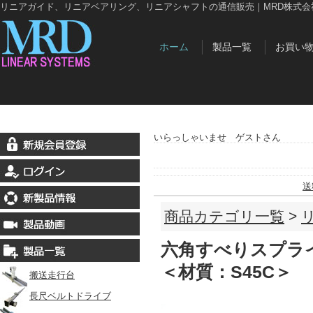
リニアガイド、リニアベアリング、リニアシャフトの通信販売｜MRD株式会
ホーム
製品一覧
お買い
いらっしゃいませ ゲストさん
送
商品カテゴリ一覧
>
六角すべりスプラ
＜材質：S45C＞
搬送走行台
長尺ベルトドライブ