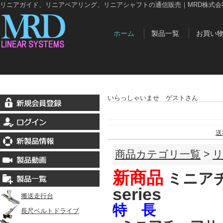
リニアガイド、リニアベアリング、リニアシャフトの通信販売｜MRD株式会
ホーム
製品一覧
お買い
いらっしゃいませ ゲストさん
送
商品カテゴリ一覧
>
新商品
ミニア
series
搬送走行台
特 長
長尺ベルトドライブ