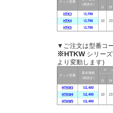
ナット型番
（税抜き）
D
Df
HTK3
\3,790
HTK4
\3,790
10
23
HTK5
\3,790
▼ご注文は型番コ
※HTKW
シリーズ
より変動します)
ナ 
基本価格
ナット型番
（税抜き）
D
Df
HTKW3
\11,400
HTKW4
\11,400
10
23
HTKW5
\11,400