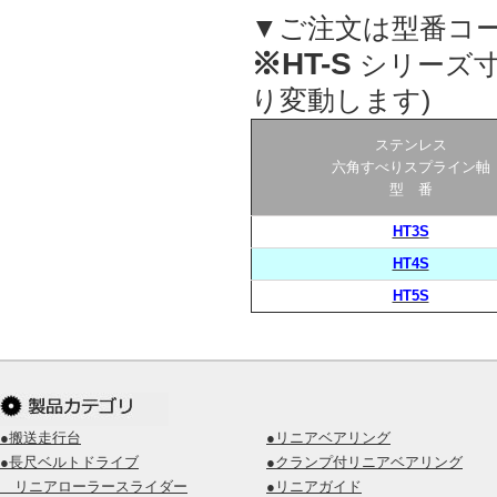
▼ご注文は型番コ
※HT-S
シリーズ
り変動します)
ステンレス
六角すべりスプライン軸
型 番
HT3S
HT4S
HT5S
●搬送走行台
●リニアベアリング
●長尺ベルトドライブ
●クランプ付リニアベアリング
リニアローラースライダー
●リニアガイド