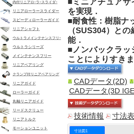
■ミニアチュアサ
内付リニアロｰラｰスライダｰ
を実現．
リニアローラースライダー
■耐食性
：樹脂ナ
スピーディローラーガイド
（SUS304）
リニアシャフト
能．
ウルトラメインテナンスフリｰ
ウルトラシリーズ
■ノンバックラッ
メインテナンスフリー
ことによりすき
リニアベアリング
クランプ付リニアベアリング
CADデータ(2D)
リニアガイド
CADデータ(3D IGE
ローラーガイド
丸軸リニアガイド
リードスクリュー
技術情報
寸法
リニアトルク
モーションユニット
寸法図1