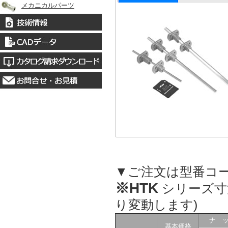
メカニカルパーツ
▼ご注文は型番コ
※HTK
シリーズ寸
り変動します)
ナ 
基本価格