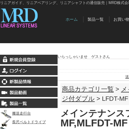
リニアガイド、リニアベアリング、リニアシャフトの通信販売｜MRD株式会
ホーム
製品一覧
お買い
いらっしゃいませ ゲストさん
送
商品カテゴリ一覧
>
メ
ジ付ダブル
> LFDT-MF
メインテナンス
搬送走行台
MF,MLFDT-MF 
長尺ベルトドライブ