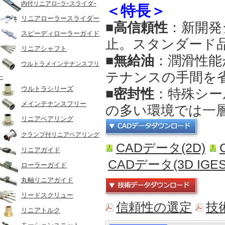
内付リニアロｰラｰスライダｰ
＜特長＞
リニアローラースライダー
■高信頼性
：新開発
スピーディローラーガイド
止。スタンダード品
リニアシャフト
■無給油
：潤滑性能
ウルトラメインテナンスフリ
テナンスの手間を
ｰ
ウルトラシリーズ
■密封性
：特殊シー
メインテナンスフリー
の多い環境では一
リニアベアリング
クランプ付リニアベアリング
CADデータ(2D)
リニアガイド
CADデータ(3D IGES
ローラーガイド
丸軸リニアガイド
リードスクリュー
信頼性の選定
技
リニアトルク