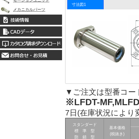
モーションユニット
寸法図1
メカニカルパーツ
▼ご注文は型番コー
※LFDT-MF,MLFD
7日(在庫状況により
スタンダード
基本価格
標 準 型
(税抜き)
防 錆 型