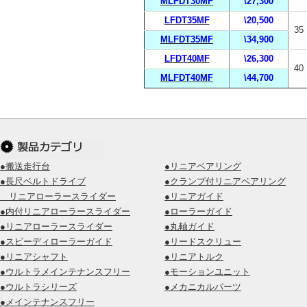
MLFDT30MF
\27,300
LFDT35MF
\20,500
35
MLFDT35MF
\34,900
LFDT40MF
\26,300
40
MLFDT40MF
\44,700
●搬送走行台
●リニアベアリング
●長尺ベルトドライブ
●クランプ付リニアベアリング
リニアローラースライダー
●リニアガイド
●内付リニアローラースライダー
●ローラーガイド
●リニアローラースライダー
●丸軸ガイド
●スピーディローラーガイド
●リードスクリュー
●リニアシャフト
●リニアトルク
●ウルトラメインテナンスフリー
●モーションユニット
●ウルトラシリーズ
●メカニカルパーツ
●メインテナンスフリー