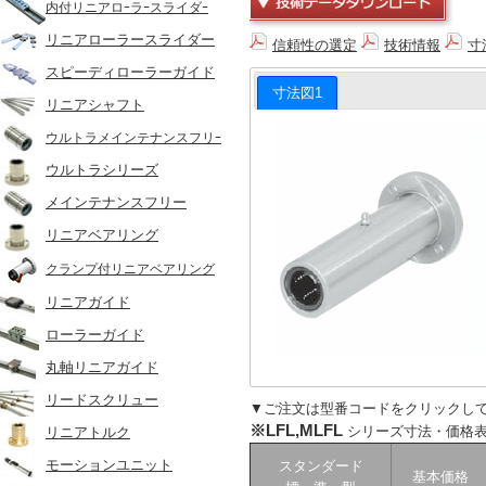
内付リニアロｰラｰスライダｰ
リニアローラースライダー
信頼性の選定
技術情報
寸
スピーディローラーガイド
寸法図1
リニアシャフト
ウルトラメインテナンスフリｰ
ウルトラシリーズ
メインテナンスフリー
リニアベアリング
クランプ付リニアベアリング
リニアガイド
ローラーガイド
丸軸リニアガイド
リードスクリュー
▼ご注文は型番コードをクリックし
※LFL,MLFL
シリーズ寸法・価格
リニアトルク
モーションユニット
スタンダード
基本価格