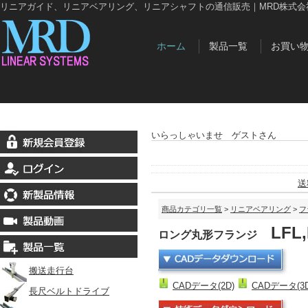
リニアガイド、リニアベアリング、リニアシャフトの通信販売｜MRD株式会
ホーム
製品一覧
お買い
いらっしゃいませ ゲストさん
送
商品カテゴリ一覧
>
リニアベアリング
>
フ
LFL,
ロング丸形フランジ
搬送走行台
CADデータ(2D)
CADデータ(3D 
長尺ベルトドライブ