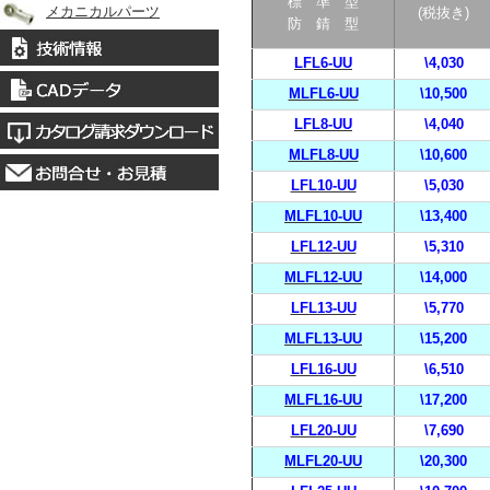
標 準 型
メカニカルパーツ
(税抜き)
防 錆 型
LFL6-UU
\4,030
MLFL6-UU
\10,500
LFL8-UU
\4,040
MLFL8-UU
\10,600
LFL10-UU
\5,030
MLFL10-UU
\13,400
LFL12-UU
\5,310
MLFL12-UU
\14,000
LFL13-UU
\5,770
MLFL13-UU
\15,200
LFL16-UU
\6,510
MLFL16-UU
\17,200
LFL20-UU
\7,690
MLFL20-UU
\20,300