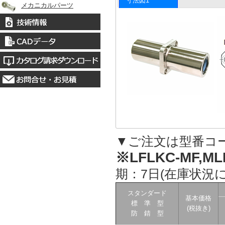
寸法図1
メカニカルパーツ
▼ご注文は型番コ
※LFLKC-MF,ML
期：7日(在庫状況
スタンダード
基本価格
標 準 型
(税抜き)
防 錆 型