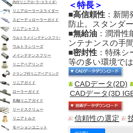
内付リニアロｰラｰスライダｰ
＜特長＞
リニアローラースライダー
■高信頼性
：新開
スピーディローラーガイド
防止。スタンダー
リニアシャフト
■無給油
：潤滑性
ウルトラメインテナンスフリｰ
ンテナンスの手
ウルトラシリーズ
■密封性
：特殊シ
メインテナンスフリー
等の多い環境で
リニアベアリング
クランプ付リニアベアリング
CADデータ(2D)
リニアガイド
CADデータ(3D IGE
ローラーガイド
丸軸リニアガイド
リードスクリュー
信頼性の選定
リニアトルク
モーションユニット