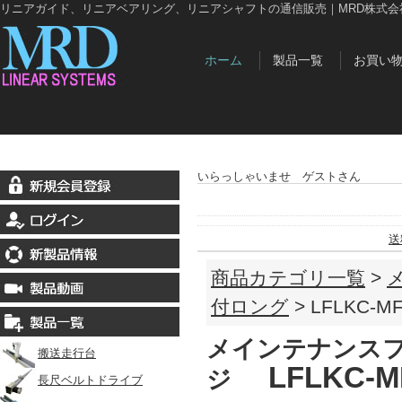
リニアガイド、リニアベアリング、リニアシャフトの通信販売｜MRD株式会
ホーム
製品一覧
お買い
いらっしゃいませ ゲストさん
送
商品カテゴリ一覧
>
付ロング
> LFLKC-M
メインテナンスフ
搬送走行台
LFLKC-M
ジ
長尺ベルトドライブ