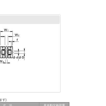
ます)
 寸 法
基本動定格荷重