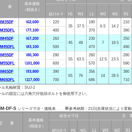
基本価格
型 番
（税抜き）
総ｽﾄﾛｰｸ
H1
W1
L1
W3
W2
R1
IM35DF
\62,600
220
190
210
35
37.5
6.5
14.2
IM35DFL
\77,100
400
370
390
IM45DF
\67,200
260
230
250
45
49
7
18.5
IM45DFL
\83,100
500
470
490
IM55DF
\80,300
290
260
280
55
63.5
12.5
23.5
IM55DFL
\101,000
600
570
590
IM65DF
\93,800
390
356
380
65
76
14
28.5
IM65DFL
\117,000
700
686
710
ール丸軸材質：SUJ-2
ールの固定には六角穴付低頭ボルトを御使用下さい。
IM-DF-S
※
シリーズ寸法・価格表
参考納期：21日(在庫状況により変動
組合せ寸法
主 
基本価格
型 番
（税抜き）
総ｽﾄﾛｰｸ
H1
W1
L1
W3
W2
R1