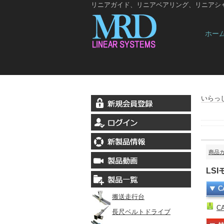
リニアガイド、リニアベアリング、リニアシ
ホー
いらっ
商品
LS
搬送走行台
C
長尺ベルトドライブ