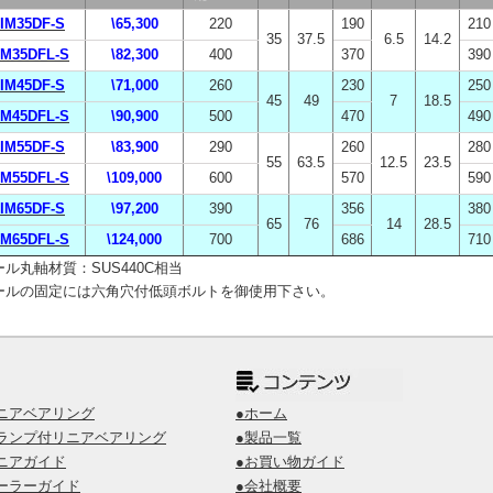
IM35DF-S
\65,300
220
190
210
35
37.5
6.5
14.2
IM35DFL-S
\82,300
400
370
390
IM45DF-S
\71,000
260
230
250
45
49
7
18.5
IM45DFL-S
\90,900
500
470
490
IM55DF-S
\83,900
290
260
280
55
63.5
12.5
23.5
IM55DFL-S
\109,000
600
570
590
IM65DF-S
\97,200
390
356
380
65
76
14
28.5
IM65DFL-S
\124,000
700
686
710
ール丸軸材質：SUS440C相当
ールの固定には六角穴付低頭ボルトを御使用下さい。
ニアベアリング
●ホーム
ランプ付リニアベアリング
●製品一覧
ニアガイド
●お買い物ガイド
ーラーガイド
●会社概要