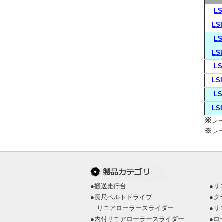
LS
LS
LS
LS
LS
LS
LS
LS
※
レ
※
レ
●搬送走行台
●リ
●長尺ベルトドライブ
●ク
リニアローラースライダー
●リ
●内付リニアローラースライダー
●ロ