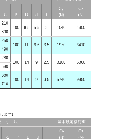
Cy
Cz
R2
P
D
d
f
(N)
(N)
210
100
9.5
5.5
3
1040
1800
390
250
100
11
6.6
3.5
1970
3410
490
280
100
14
9
2.5
3100
5360
590
380
100
14
9
3.5
5740
9950
710
します)
要 寸 法
基本動定格荷重
Cy
Cz
R2
P
D
d
f
(N)
(N)