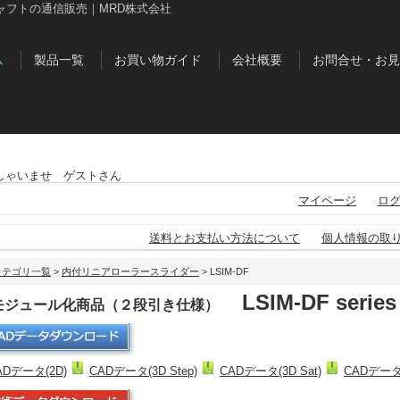
ャフトの通信販売｜MRD株式会社
ム
製品一覧
お買い物ガイド
会社概要
お問合せ・お見
しゃいませ ゲストさん
マイページ
ロ
送料とお支払い方法について
個人情報の取
カテゴリ一覧
>
内付リニアローラースライダー
> LSIM-DF
LSIM-DF series
Iモジュール化商品（２段引き仕様）
ADデータ(2D)
CADデータ(3D Step)
CADデータ(3D Sat)
CADデータ(