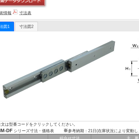
術情報
寸法表
法図1
寸法図2
注文は型番コードをクリックしてください。
IM-DF
※
シリーズ寸法・価格表
参考納期：21日(在庫状況により変動し
組合せ寸法
主 要