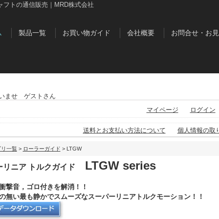
ャフトの通信販売｜MRD株式会社
ム
製品一覧
お買い物ガイド
会社概要
お問合せ・お見
いませ ゲストさん
マイページ
ログイン
送料とお支払い方法について
個人情報の取
ゴリ一覧
>
ローラーガイド
> LTGW
LTGW series
ーリニア トルクガイド
衝撃音，ゴロ付きを解消！！
の無い最も静かでスムーズなスーパーリニアトルクモーション！！