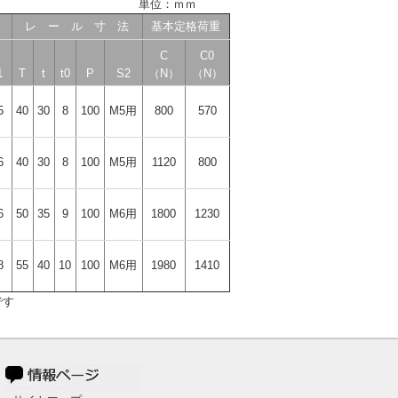
単位：ｍｍ
レ ー ル 寸 法
基本定格荷重
C
C0
1
T
t
t0
P
S2
（N）
（N）
5
40
30
8
100
M5用
800
570
6
40
30
8
100
M5用
1120
800
6
50
35
9
100
M6用
1800
1230
8
55
40
10
100
M6用
1980
1410
です