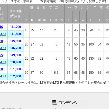
※
シリーズ寸法・価格表
参考納期：30日(在庫状況により変動します)
組 合 せ 寸 法
ハ ウ ジ ン グ 寸 法
番
基本価格
なし
(税抜き)
ル付
d
h
H±0.02
T0±0.025
H0
W
ｗ
L
ℓ
S
16
\41,200
16
25
47
2.5
36
45
30
90
48
M
-UU
\41,800
20
\45,900
20
27
52
5
41
50
35
100
54
M
-UU
\46,700
25
\49,900
25
32
62
5
48
60
40
130
72
M
-UU
\50,600
30
\51,900
30
37
70
6.5
54
68
48
150
86
M
-UU
\52,800
組合せ寸法・レール寸法は、LT支持台
LTG-R＜精密級＞
を使用した場合の値