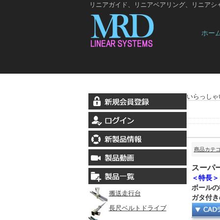
リニアガイド、リニアベアリング、リニアシ
ホー
いらっしゃ
商品カテ
スーパ
＜特長＞
ボールの
搬送走行台
ガタ付き
長尺ベルトドライブ