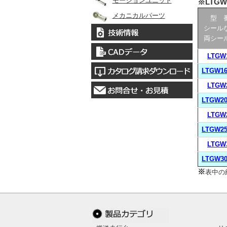
モーションユニット
※LTGW
メカニカルパーツ
型 
シール
両シー
LTGW
LTGW16
LTGW
LTGW20
LTGW
LTGW25
LTGW
LTGW30
※
表中の