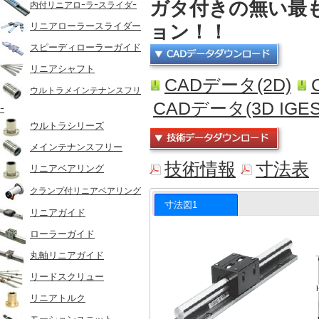
ガタ付きの無い最
内付リニアロｰラｰスライダｰ
ョン！！
リニアローラースライダー
スピーディローラーガイド
リニアシャフト
CADデータ(2D)
ウルトラメインテナンスフリ
CADデータ(3D IGES
ｰ
ウルトラシリーズ
メインテナンスフリー
技術情報
寸法表
リニアベアリング
クランプ付リニアベアリング
寸法図1
リニアガイド
ローラーガイド
丸軸リニアガイド
リードスクリュー
リニアトルク