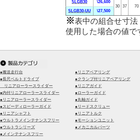
SLGB30
\26,600
30
37
70
SLGB30-UU
\27,500
※
表中の組合せ寸法
使用した場合の値で
●搬送走行台
●リニアベアリング
●長尺ベルトドライブ
●クランプ付リニアベアリング
リニアローラースライダー
●リニアガイド
●内付リニアローラースライダー
●ローラーガイド
●リニアローラースライダー
●丸軸ガイド
●スピーディローラーガイド
●リードスクリュー
●リニアシャフト
●リニアトルク
●ウルトラメインテナンスフリー
●モーションユニット
●ウルトラシリーズ
●メカニカルパーツ
●メインテナンスフリー