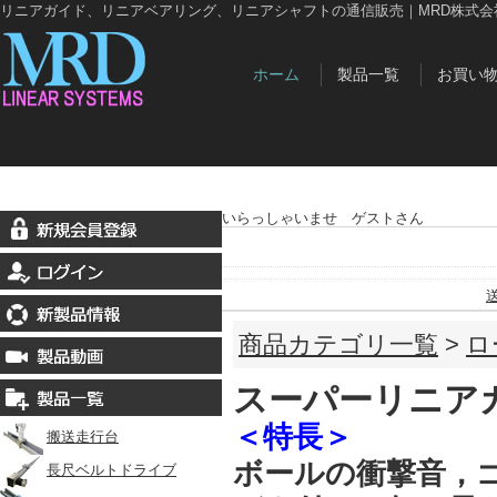
リニアガイド、リニアベアリング、リニアシャフトの通信販売｜MRD株式会
ホーム
製品一覧
お買い
いらっしゃいませ ゲストさん
商品カテゴリ一覧
>
ロ
スーパーリニア
＜特長＞
搬送走行台
ボールの衝撃音，
長尺ベルトドライブ