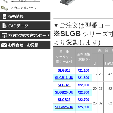
モーションユニット
メカニカルパーツ
▼ご注文は型番コー
※SLGB
シリーズ
より変動します)
組 合 
型 番
基本価格
シールなし
(税抜き)
両シール付
d
h
H±0.
SLGB16
\21,100
16
25
47
SLGB16-UU
\21,800
SLGB20
\22,000
20
27
52
SLGB20-UU
\22,800
SLGB25
\22,700
25
32
62
SLGB25-UU
\25,900