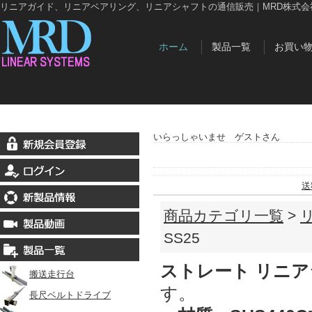
リニアガイド、リニアベアリング、リニアシャフトの通信販売｜MRD株式会
ホーム
製品一覧
お買い
いらっしゃいませ ゲストさん
送
商品カテゴリ一覧
>
SS25
ストレート リニ
搬送走行台
す。
長尺ベルトドライブ