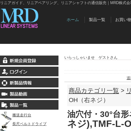
リニアガイド、リニアベアリング、リニアシャフトの通信販売｜MRD株式会
ホーム
製品一覧
お買い
いらっしゃいませ ゲストさん
送
商品カテゴリ一覧
>
OH（右ネジ）
油穴付・30°台
搬送走行台
ネジ),TMF-L-O
長尺ベルトドライブ