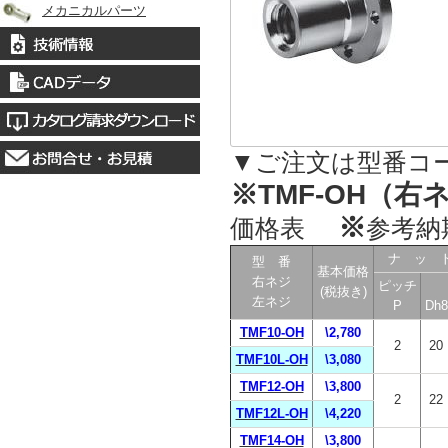
メカニカルパーツ
▼ご注文は型番コ
※TMF-OH（右ネ
※
価格表
参考納
ナ ッ 
型 番
基本価格
右ネジ
ピッチ
(税抜き)
左ネジ
P
Dh8
TMF10-OH
\2,780
2
20
TMF10L-OH
\3,080
TMF12-OH
\3,800
2
22
TMF12L-OH
\4,220
TMF14-OH
\3,800