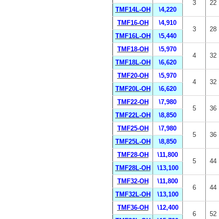
3
22
TMF14L-OH
\4,220
TMF16-OH
\4,910
3
28
TMF16L-OH
\5,440
TMF18-OH
\5,970
4
32
TMF18L-OH
\6,620
TMF20-OH
\5,970
4
32
TMF20L-OH
\6,620
TMF22-OH
\7,980
5
36
TMF22L-OH
\8,850
TMF25-OH
\7,980
5
36
TMF25L-OH
\8,850
TMF28-OH
\11,800
5
44
TMF28L-OH
\13,100
TMF32-OH
\11,800
6
44
TMF32L-OH
\13,100
TMF36-OH
\12,400
6
52