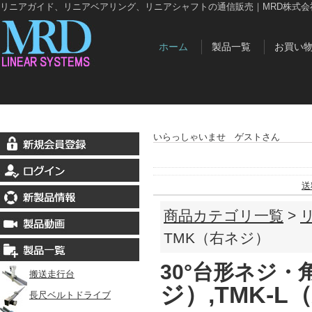
リニアガイド、リニアベアリング、リニアシャフトの通信販売｜MRD株式会
ホーム
製品一覧
お買い
いらっしゃいませ ゲストさん
送
商品カテゴリ一覧
>
TMK（右ネジ）
30°台形ネジ
搬送走行台
ジ）,TMK-L（
長尺ベルトドライブ