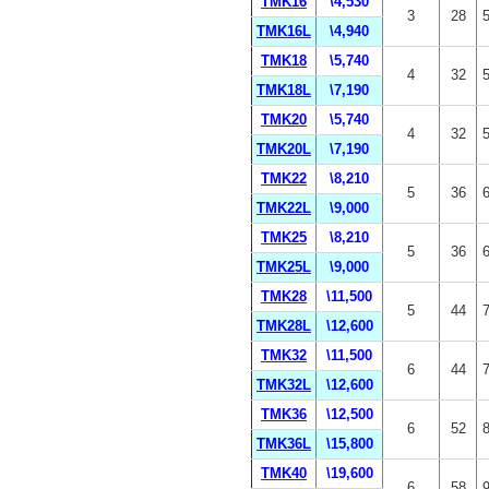
TMK16
\4,530
3
28
TMK16L
\4,940
TMK18
\5,740
4
32
TMK18L
\7,190
TMK20
\5,740
4
32
TMK20L
\7,190
TMK22
\8,210
5
36
TMK22L
\9,000
TMK25
\8,210
5
36
TMK25L
\9,000
TMK28
\11,500
5
44
TMK28L
\12,600
TMK32
\11,500
6
44
TMK32L
\12,600
TMK36
\12,500
6
52
TMK36L
\15,800
TMK40
\19,600
6
58