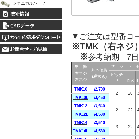
メカニカルパーツ
▼ご注文は型番コ
※TMK（右ネジ）
※
参考納期：7日
ナ ッ ト 
型 番
基本価格
右ネジ
ピッチ
(税抜き)
左ネジ
P
Dh8
TMK10
\2,700
2
20
TMK10L
\3,460
TMK12
\3,540
2
22
TMK12L
\4,530
TMK14
\3,540
3
22
TMK14L
\4,530