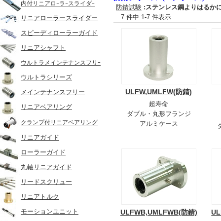
内付リニアロｰラｰスライダｰ
防錆試験
:ステンレス鋼よりはるか
7 件中 1-7 件表示
リニアローラースライダー
スピーディローラーガイド
リニアシャフト
ウルトラメインテナンスフリｰ
ウルトラシリーズ
ULFW,UMLFW(防錆)
メインテナンスフリー
超寿命
リニアベアリング
ダブル・丸形フランジ
クランプ付リニアベアリング
アルミケース
リニアガイド
ローラーガイド
丸軸リニアガイド
リードスクリュー
リニアトルク
モーションユニット
ULFWB,UMLFWB(防錆)
UL