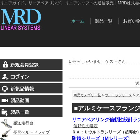
リニアガイド、リニアベアリング、リニアシャフトの通信販売｜MRD株式会
ホーム
製品一覧
お買い
いらっしゃいませ ゲストさん
送
商品カテゴリ一覧
>
ウルトラシリーズ
> 
■アルミケースフラン
リニアベアリング信頼性設計ラ
搬送走行台
信頼性の選定
ＲＡ：Ｕウルトラシリーズ（超寿命
長尺ベルトドライブ
防錆シリーズ（Mシリーズ）