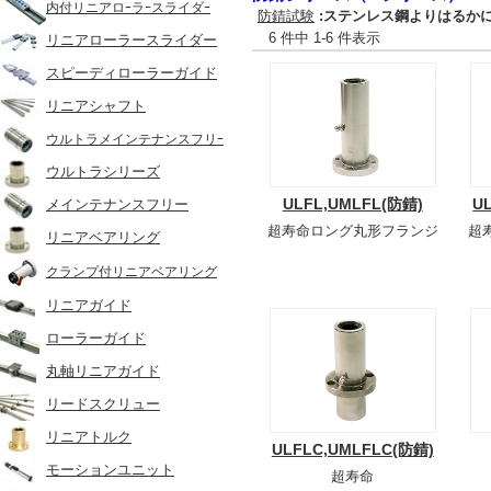
内付リニアロｰラｰスライダｰ
防錆試験
:ステンレス鋼よりはるか
6 件中 1-6 件表示
リニアローラースライダー
スピーディローラーガイド
リニアシャフト
ウルトラメインテナンスフリｰ
ウルトラシリーズ
ULFL,UMLFL(防錆)
U
メインテナンスフリー
超寿命ロング丸形フランジ
超
リニアベアリング
クランプ付リニアベアリング
リニアガイド
ローラーガイド
丸軸リニアガイド
リードスクリュー
リニアトルク
ULFLC,UMLFLC(防錆)
モーションユニット
超寿命