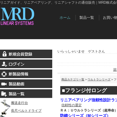
リニアガイド、リニアベアリング、リニアシャフトの通信販売｜MRD株式会
ホーム
製品一覧
お買い
いらっしゃいませ ゲストさん
送
商品カテゴリ一覧
>
ウルトラシリーズ
> 
■フランジ付ロング
リニアベアリング信頼性設計ラ
搬送走行台
信頼性の選定
ＲＡ：Ｕウルトラシリーズ（超寿命
長尺ベルトドライブ
防錆シリーズ（Mシリーズ）