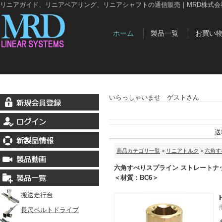
リニアガイド、リニアベアリング、リニアシャフトの通信販売｜MRD株式会
ホーム
製品一覧
お買い
いらっしゃいませ ゲストさん
送
商品カテゴリ一覧
>
リニアトルク
>
六角す
六角すべりスプライン ストレートナ
＜材質：BC6＞
搬送走行台
長尺ベルトドライブ