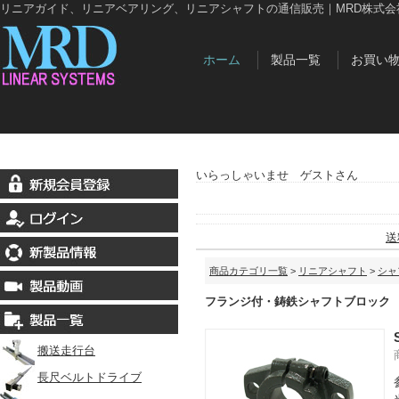
リニアガイド、リニアベアリング、リニアシャフトの通信販売｜MRD株式会
ホーム
製品一覧
お買い
いらっしゃいませ ゲストさん
送
商品カテゴリ一覧
>
リニアシャフト
>
シャ
フランジ付・鋳鉄シャフトブロック
搬送走行台
長尺ベルトドライブ