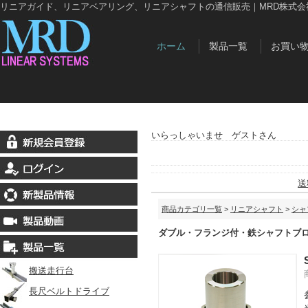
リニアガイド、リニアベアリング、リニアシャフトの通信販売｜MRD株式会
ホーム
製品一覧
お買い
いらっしゃいませ ゲストさん
送
商品カテゴリ一覧
>
リニアシャフト
>
シャ
ダブル・フランジ付・鉄シャフトブ
搬送走行台
長尺ベルトドライブ